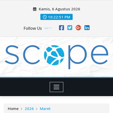
Skip
Kamis, 6 Agustus 2026
to
content
10:22:52 PM
Follow Us
Home
2026
Maret