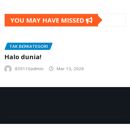
YOU MAY HAVE MISSED
TAK BERKATEGORI
Halo dunia!
839110admin
Mar 13, 2026
Copyright © 2026 | Powered by
WordPress
|
NewsExo